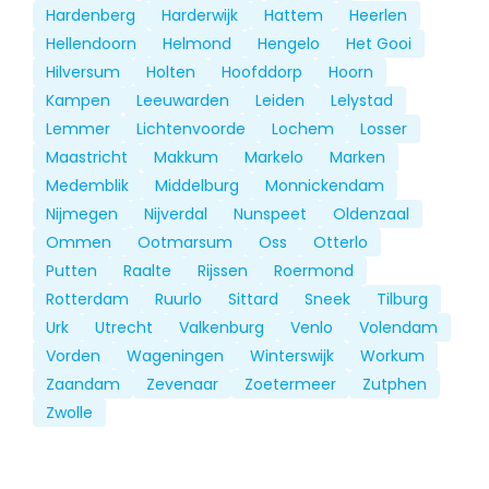
Hardenberg
Harderwijk
Hattem
Heerlen
Hellendoorn
Helmond
Hengelo
Het Gooi
Hilversum
Holten
Hoofddorp
Hoorn
Kampen
Leeuwarden
Leiden
Lelystad
Lemmer
Lichtenvoorde
Lochem
Losser
Maastricht
Makkum
Markelo
Marken
Medemblik
Middelburg
Monnickendam
Nijmegen
Nijverdal
Nunspeet
Oldenzaal
Ommen
Ootmarsum
Oss
Otterlo
Putten
Raalte
Rijssen
Roermond
Rotterdam
Ruurlo
Sittard
Sneek
Tilburg
Urk
Utrecht
Valkenburg
Venlo
Volendam
Vorden
Wageningen
Winterswijk
Workum
Zaandam
Zevenaar
Zoetermeer
Zutphen
Zwolle