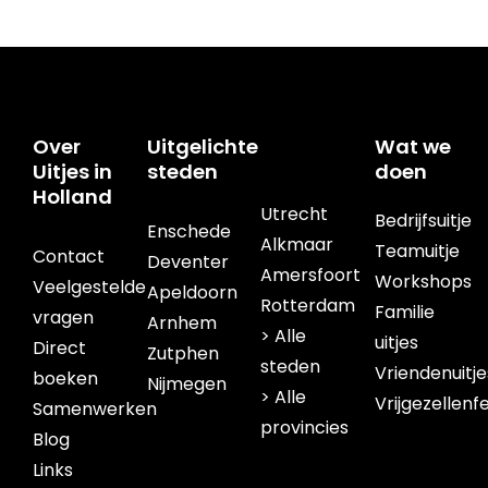
Over
Uitgelichte
Wat we
Uitjes in
steden
doen
Holland
Utrecht
Bedrijfsuitje
Enschede
Alkmaar
Teamuitje
Contact
Deventer
Amersfoort
Workshops
Veelgestelde
Apeldoorn
Rotterdam
Familie
vragen
Arnhem
> Alle
uitjes
Direct
Zutphen
steden
Vriendenuitje
boeken
Nijmegen
> Alle
Vrijgezellenf
Samenwerken
provincies
Blog
Links