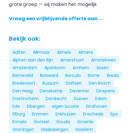
grote groep — wij maken het mogelijk.
Vraag een vrijblijvende offerte aan →
Bekijk ook:
Aalten
Alkmaar
Almelo
Almere
Alphen aan den Rijn
Amersfoort
Amstelveen
Amsterdam
Apeldoorn
Arnhem
Assen
Barneveld
Bolsward
Borculo
Borne
Breda
Bredevoort
Bussum
Dalfsen
Den Bosch
Den Haag
Denekamp
Deventer
Dinxperlo
Doetinchem
Dordrecht
Duiven
Edam
Ede
Eibergen
eigen locatie
Eindhoven
Elburg
Emmen
Enkhuizen
Enschede
Epe
Ermelo
Gorssel
Gouda
Groenlo
Groningen
Haaksbergen
Haarlem