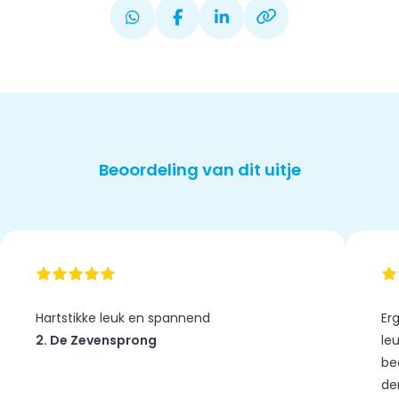
Beoordeling van dit uitje
Hartstikke leuk en spannend
Er
2. De Zevensprong
le
be
de