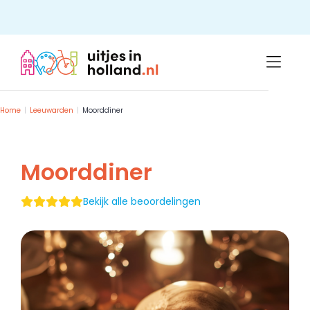
Skip
to
content
Home
Leeuwarden
Moorddiner
Moorddiner
Bekijk alle beoordelingen