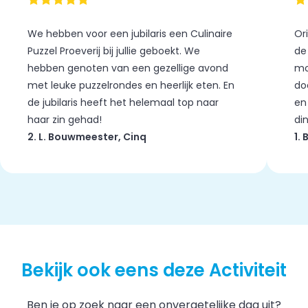
We hebben voor een jubilaris een Culinaire
Or
Puzzel Proeverij bij jullie geboekt. We
de
hebben genoten van een gezellige avond
mo
met leuke puzzelrondes en heerlijk eten. En
do
de jubilaris heeft het helemaal top naar
en
haar zin gehad!
di
2. L. Bouwmeester, Cinq
1.
Bekijk ook eens deze Activiteit
Ben je op zoek naar een onvergetelijke dag uit?