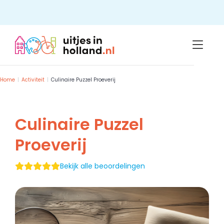
Skip
to
content
Home
Activiteit
Culinaire Puzzel Proeverij
Culinaire Puzzel
Proeverij
Bekijk alle beoordelingen