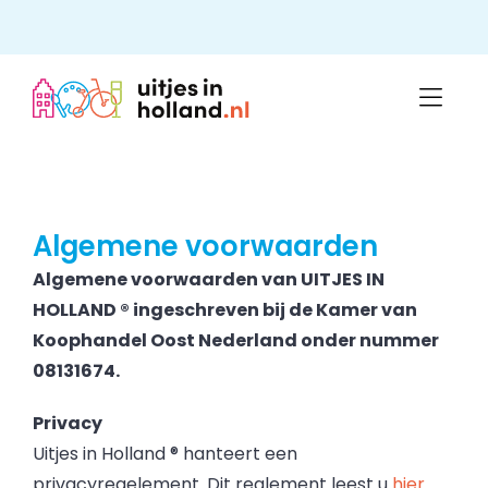
Skip
to
content
Algemene voorwaarden
Algemene voorwaarden van UITJES IN
HOLLAND ® ingeschreven bij de Kamer van
Koophandel Oost Nederland onder nummer
08131674.
Privacy
Uitjes in Holland ® hanteert een
privacyregelement. Dit reglement leest u
hier