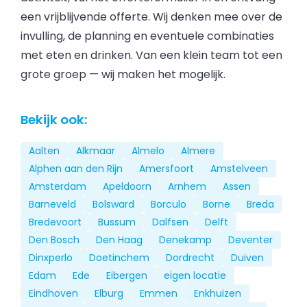
een vrijblijvende offerte. Wij denken mee over de
invulling, de planning en eventuele combinaties
met eten en drinken. Van een klein team tot een
grote groep — wij maken het mogelijk.
Bekijk ook:
Aalten
Alkmaar
Almelo
Almere
Alphen aan den Rijn
Amersfoort
Amstelveen
Amsterdam
Apeldoorn
Arnhem
Assen
Barneveld
Bolsward
Borculo
Borne
Breda
Bredevoort
Bussum
Dalfsen
Delft
Den Bosch
Den Haag
Denekamp
Deventer
Dinxperlo
Doetinchem
Dordrecht
Duiven
Edam
Ede
Eibergen
eigen locatie
Eindhoven
Elburg
Emmen
Enkhuizen