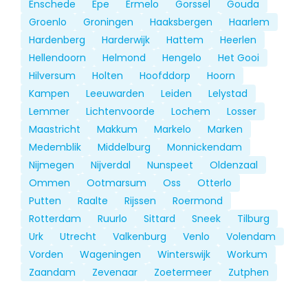
Enschede
Epe
Ermelo
Gorssel
Gouda
Groenlo
Groningen
Haaksbergen
Haarlem
Hardenberg
Harderwijk
Hattem
Heerlen
Hellendoorn
Helmond
Hengelo
Het Gooi
Hilversum
Holten
Hoofddorp
Hoorn
Kampen
Leeuwarden
Leiden
Lelystad
Lemmer
Lichtenvoorde
Lochem
Losser
Maastricht
Makkum
Markelo
Marken
Medemblik
Middelburg
Monnickendam
Nijmegen
Nijverdal
Nunspeet
Oldenzaal
Ommen
Ootmarsum
Oss
Otterlo
Putten
Raalte
Rijssen
Roermond
Rotterdam
Ruurlo
Sittard
Sneek
Tilburg
Urk
Utrecht
Valkenburg
Venlo
Volendam
Vorden
Wageningen
Winterswijk
Workum
Zaandam
Zevenaar
Zoetermeer
Zutphen