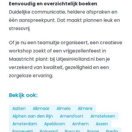
Eenvoudig en overzichtelijk boeken
Duidelijke communicatie, heldere afspraken en
één aanspreekpunt. Dat maakt plannen leuk en
stressvrij.
Of je nu een teamuitje organiseert, een creatieve
workshop zoekt of een vrijgezellenfeest in
Maastricht plant: bij UitjesinHolland.nl ben je
verzekerd van kwaliteit, gezelligheid en een
zorgeloze ervaring.
Bekijk ook:
Aalten
Alkmaar
Almelo
Almere
Alphen aan den Rijn
Amersfoort
Amstelveen
Amsterdam
Apeldoorn
Arnhem
Assen
Barneveld
Bolsward
Borculo
Borne
Breda