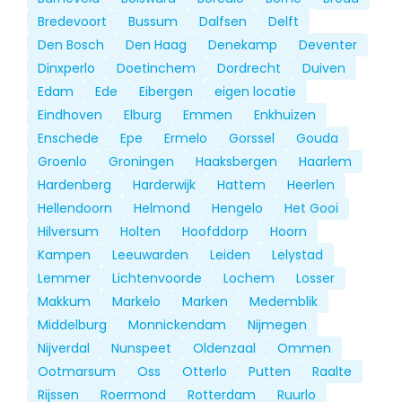
Bredevoort
Bussum
Dalfsen
Delft
Den Bosch
Den Haag
Denekamp
Deventer
Dinxperlo
Doetinchem
Dordrecht
Duiven
Edam
Ede
Eibergen
eigen locatie
Eindhoven
Elburg
Emmen
Enkhuizen
Enschede
Epe
Ermelo
Gorssel
Gouda
Groenlo
Groningen
Haaksbergen
Haarlem
Hardenberg
Harderwijk
Hattem
Heerlen
Hellendoorn
Helmond
Hengelo
Het Gooi
Hilversum
Holten
Hoofddorp
Hoorn
Kampen
Leeuwarden
Leiden
Lelystad
Lemmer
Lichtenvoorde
Lochem
Losser
Makkum
Markelo
Marken
Medemblik
Middelburg
Monnickendam
Nijmegen
Nijverdal
Nunspeet
Oldenzaal
Ommen
Ootmarsum
Oss
Otterlo
Putten
Raalte
Rijssen
Roermond
Rotterdam
Ruurlo