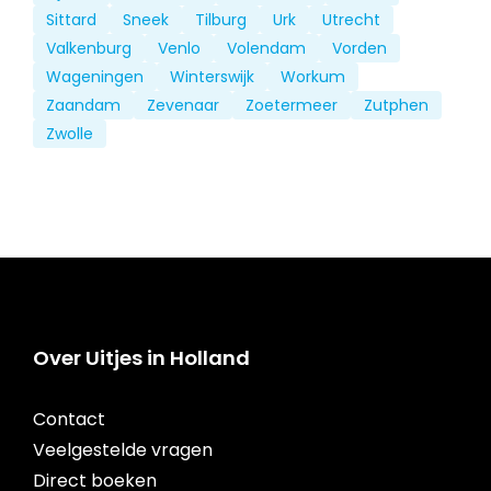
Sittard
Sneek
Tilburg
Urk
Utrecht
Valkenburg
Venlo
Volendam
Vorden
Wageningen
Winterswijk
Workum
Zaandam
Zevenaar
Zoetermeer
Zutphen
Zwolle
Over Uitjes in Holland
Contact
Veelgestelde vragen
Direct boeken