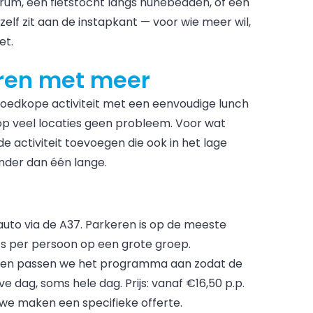
um, een fietstocht langs hunebedden, of een
zelf zit aan de instapkant — voor wie meer wil,
et.
ren met meer
oedkope activiteit met een eenvoudige lunch
op veel locaties geen probleem. Voor wat
e activiteit toevoegen die ook in het lage
inder dan één lange.
auto via de A37. Parkeren is op de meeste
’s per persoon op een grote groep.
epen passen we het programma aan zodat de
lve dag, soms hele dag. Prijs: vanaf €16,50 p.p.
 we maken een specifieke offerte.