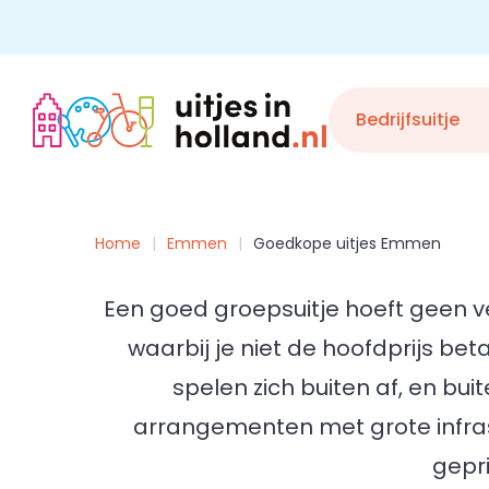
Skip
to
content
Bedrijfsuitje
Home
Emmen
Goedkope uitjes Emmen
Een goed groepsuitje hoeft geen v
waarbij je niet de hoofdprijs beta
spelen zich buiten af, en bu
arrangementen met grote infrast
gepri