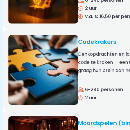
6-240 personen
2 uur
v.a. € 16,50 per pe
Codekrakers
Denkopdrachten en lo
code te kraken — een 
graag hun brein aan he
6-240 personen
2 uur
Moordspelen (bi