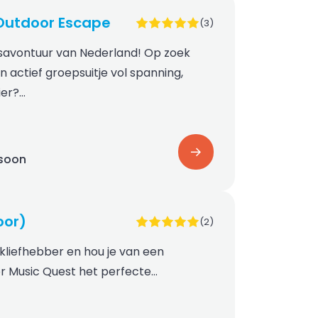
Outdoor Escape
(3)
savontuur van Nederland! Op zoek
 actief groepsuitje vol spanning,
ier?…
rsoon
oor)
(2)
ekliefhebber en hou je van een
or Music Quest het perfecte…