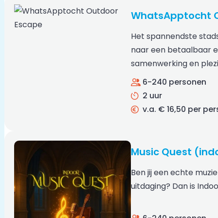
WhatsApptocht 
Het spannendste stad
naar een betaalbaar en
samenwerking en plez
6-240 personen
2 uur
v.a. € 16,50 per pe
Music Quest (ind
Ben jij een echte muzi
uitdaging? Dan is Indo