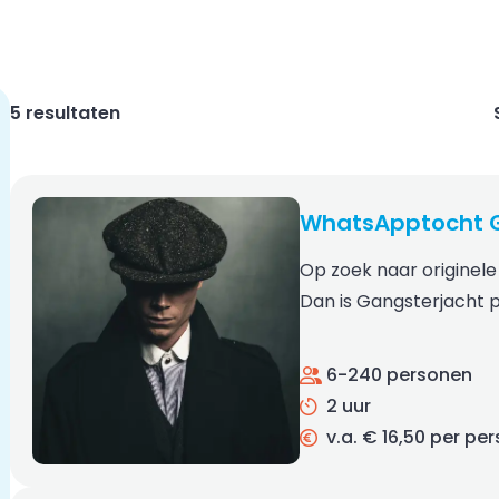
5 resultaten
WhatsApptocht G
Op zoek naar originele 
Dan is Gangsterjacht p
6-240 personen
2 uur
v.a. € 16,50 per pe