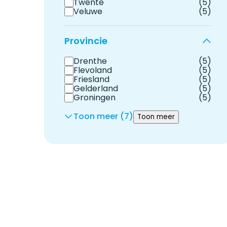
Twente
(5)
Veluwe
(5)
Provincie
Drenthe
(5)
Flevoland
(5)
Friesland
(5)
Gelderland
(5)
Groningen
(5)
Toon meer (7)
Toon meer