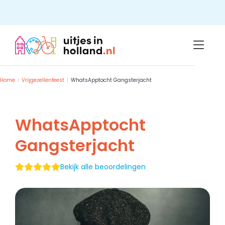
Skip
to
content
Home
Vrijgezellenfeest
WhatsApptocht Gangsterjacht
WhatsApptocht
Gangsterjacht
Bekijk alle beoordelingen