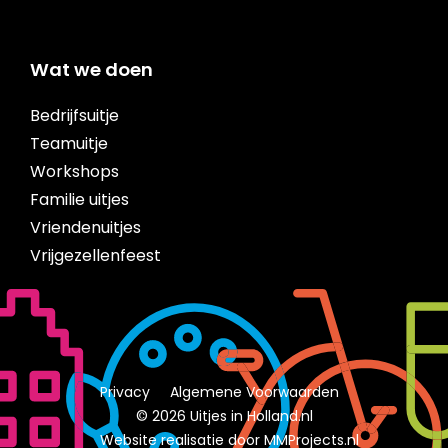
Wat we doen
Bedrijfsuitje
Teamuitje
Workshops
Familie uitjes
Vriendenuitjes
Vrijgezellenfeest
Privacy
Algemene Voorwaarden
© 2026 Uitjes in Holland.nl
Website realisatie door MMProjects.nl