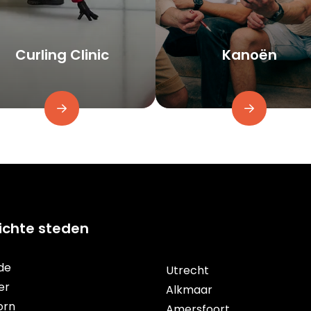
Curling Clinic
Kanoën
lichte steden
de
Utrecht
er
Alkmaar
orn
Amersfoort