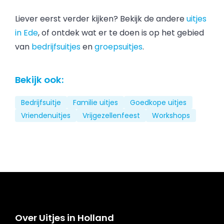
Liever eerst verder kijken? Bekijk de andere
uitjes
in Ede
, of ontdek wat er te doen is op het gebied
van
bedrijfsuitjes
en
groepsuitjes
.
Bekijk ook:
Bedrijfsuitje
Familie uitjes
Goedkope uitjes
Vriendenuitjes
Vrijgezellenfeest
Workshops
Over Uitjes in Holland