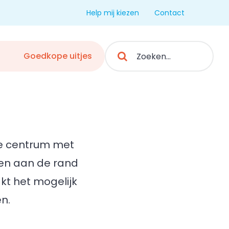
Help mij kiezen
Contact
Search
Goedkope uitjes
for:
cte centrum met
 en aan de rand
t het mogelijk
n.