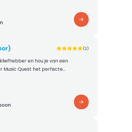
on
oor)
(2)
ekliefhebber en hou je van een
or Music Quest het perfecte…
rsoon