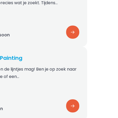
recies wat je zoekt. Tijdens…
rsoon
Painting
en de lijntjes mag! Ben je op zoek naar
je of een…
on