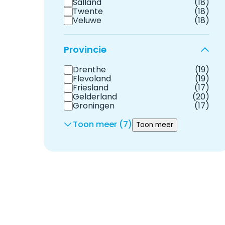
Salland
(18)
Twente
(18)
Veluwe
(18)
Provincie
Drenthe
(19)
Flevoland
(19)
Friesland
(17)
Gelderland
(20)
Groningen
(17)
Toon meer (7)
Toon meer