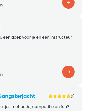
on
i
d, een doek voor je en een instructeur
on
angsterjacht
(1)
uitjes met actie, competitie en fun?