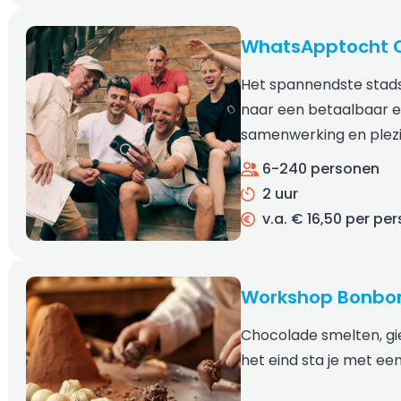
WhatsApptocht 
Het spannendste stad
naar een betaalbaar en
samenwerking en plez
6-240 personen
2 uur
v.a. € 16,50 per pe
Workshop Bonbo
Chocolade smelten, gi
het eind sta je met e