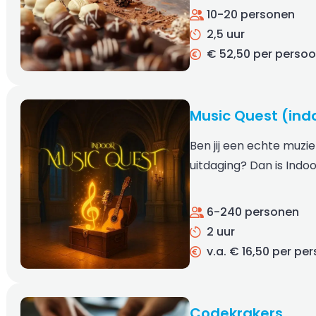
10-20 personen
2,5 uur
€ 52,50 per perso
Music Quest (ind
Ben jij een echte muzi
uitdaging? Dan is Indo
6-240 personen
2 uur
v.a. € 16,50 per pe
Codekrakers