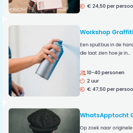
€ 24,50 per perso
Workshop Graffit
Een spuitbus in de han
die laat zien hoe je in…
10-40 personen
2 uur
€ 47,50 per perso
WhatsApptocht G
Op zoek naar originele 