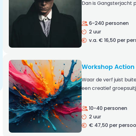
Dan is Gangsterjacht p
6-240 personen
2 uur
v.a. € 16,50 per pe
Workshop Action 
Waar de verf juist buit
een creatief groepsuit
10-40 personen
2 uur
€ 47,50 per perso