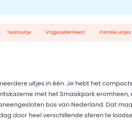
Teamuitje
Vrijgezellenfeest
Familie uitjes
jk meerdere uitjes in één. Je hebt het compa
Mauritskazerne met het Smaakpark eromheen,
aaneengesloten bos van Nederland. Dat maak
ag door heel verschillende sferen te loodse