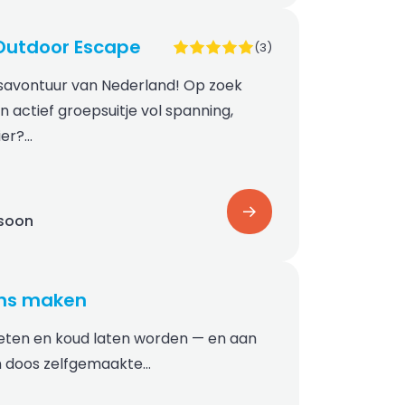
Outdoor Escape
(3)
savontuur van Nederland! Op zoek
 actief groepsuitje vol spanning,
ier?…
rsoon
ns maken
eten en koud laten worden — en aan
en doos zelfgemaakte…