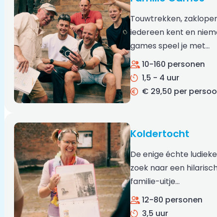
Touwtrekken, zaklopen
iedereen kent en niema
games speel je met…
10-160 personen
1,5 - 4 uur
€ 29,50 per perso
Koldertocht
De enige échte ludiek
zoek naar een hilarisch 
familie-uitje…
12-80 personen
3,5 uur