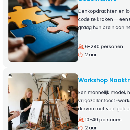
Denkopdrachten en lo
code te kraken — een 
graag hun brein aan he
6-240 personen
2 uur
Workshop Naaktm
Een mannelijk model, 
vrijgezellenfeest-work
durven met veel gelach
10-40 personen
2 uur