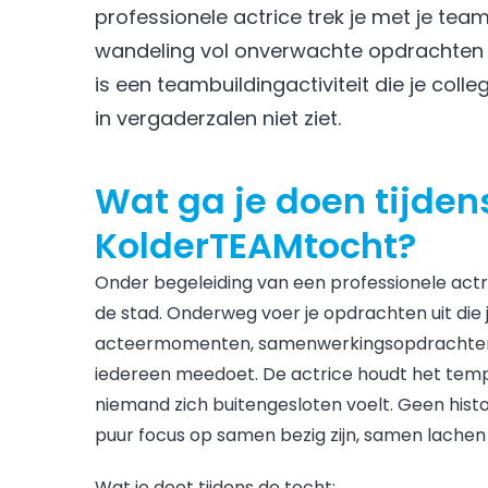
professionele actrice trek je met je tea
wandeling vol onverwachte opdrachten 
is een teambuildingactiviteit die je colle
in vergaderzalen niet ziet.
Wat ga je doen tijden
KolderTEAMtocht?
Onder begeleiding van een professionele actr
de stad. Onderweg voer je opdrachten uit die j
acteermomenten, samenwerkingsopdrachten e
iedereen meedoet. De actrice houdt het temp
niemand zich buitengesloten voelt. Geen hist
puur focus op samen bezig zijn, samen lach
Wat je doet tijdens de tocht: