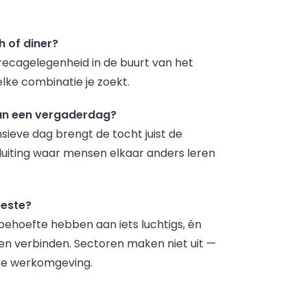
 of diner?
horecagelegenheid in de buurt van het
lke combinatie je zoekt.
van een vergaderdag?
sieve dag brengt de tocht juist de
sluiting waar mensen elkaar anders leren
beste?
behoefte hebben aan iets luchtigs, én
en verbinden. Sectoren maken niet uit —
ke werkomgeving.