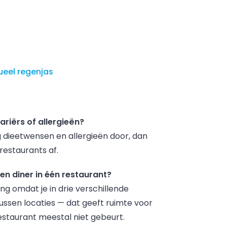
eel regenjas
iërs of allergieën?
ag dieetwensen en allergieën door, dan
estaurants af.
en diner in één restaurant?
ng omdat je in drie verschillende
ussen locaties — dat geeft ruimte voor
estaurant meestal niet gebeurt.