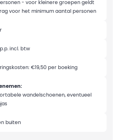
personen - voor kleinere groepen geldt
rag voor het minimum aantal personen
r
p.p. incl. btw
ringskosten: €19,50 per boeking
eenemen:
rtabele wandelschoenen, eventueel
jas
én buiten