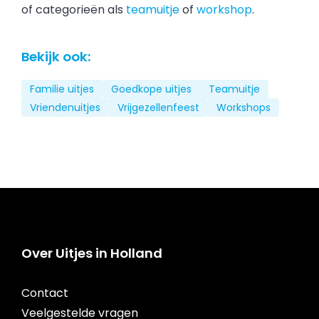
of categorieën als
teamuitje
of
workshop
.
Bekijk ook:
Familie uitjes
Goedkope uitjes
Teamuitje
Vriendenuitjes
Vrijgezellenfeest
Workshops
Over Uitjes in Holland
Contact
Veelgestelde vragen