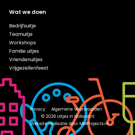
Wat we doen
Bedrijfsuitje
Teamuitje
Workshops
Familie uitjes
Vriendenuitjes
Vrijgezellenfeest
Privacy
Algemene Voorwaarden
© 2026 Uitjes in Holland.nl
Website realisatie door MMProjects.nl