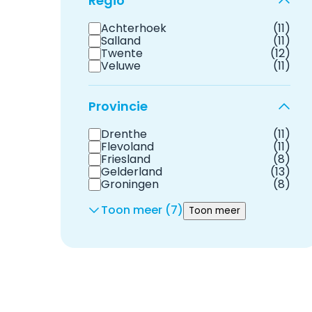
Regio
Achterhoek
(11)
Salland
(11)
Twente
(12)
Veluwe
(11)
Provincie
Drenthe
(11)
Flevoland
(11)
Friesland
(8)
Gelderland
(13)
Groningen
(8)
Toon meer (7)
Toon meer