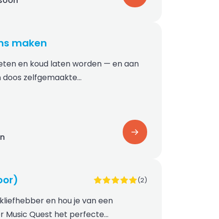
rsoon
ns maken
eten en koud laten worden — en aan
en doos zelfgemaakte…
on
oor)
(2)
ekliefhebber en hou je van een
or Music Quest het perfecte…