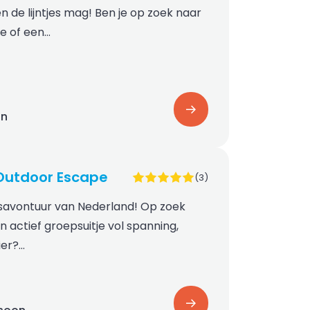
en de lijntjes mag! Ben je op zoek naar
je of een…
on
Outdoor Escape
(3)
savontuur van Nederland! Op zoek
 actief groepsuitje vol spanning,
ier?…