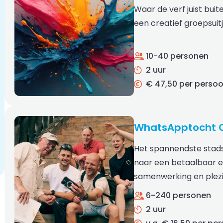
Waar de verf juist buit
een creatief groepsuit
10-40 personen
2 uur
€ 47,50 per perso
WhatsApptocht 
Het spannendste stad
naar een betaalbaar en
samenwerking en plez
6-240 personen
2 uur