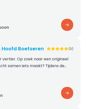
rsoon
s Hoofd Boetseren
(3)
 vertier. Op zoek naar een origineel
 écht samen iets maakt? Tijdens de…
on