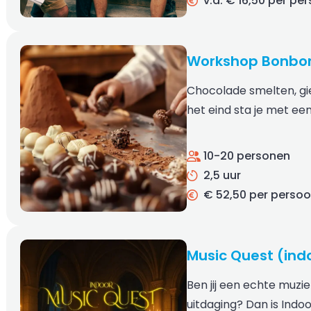
v.a. € 16,50 per pe
Workshop Bonbo
Chocolade smelten, gi
het eind sta je met e
10-20 personen
2,5 uur
€ 52,50 per perso
Music Quest (ind
Ben jij een echte muzi
uitdaging? Dan is Indo