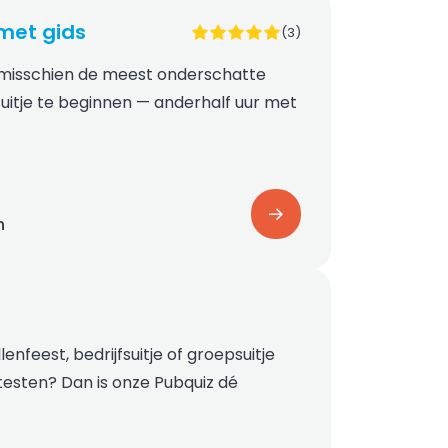
met gids
(3)
 misschien de meest onderschatte
itje te beginnen — anderhalf uur met
n
ellenfeest, bedrijfsuitje of groepsuitje
 testen? Dan is onze Pubquiz dé