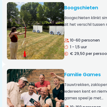
Boogschieten
Boogschieten klinkt sim
zit het verschil tussen
10-60 personen
1 - 1,5 uur
€ 29,50 per perso
Familie Games
Touwtrekken, zaklopen
iedereen kent en niema
games speel je met…