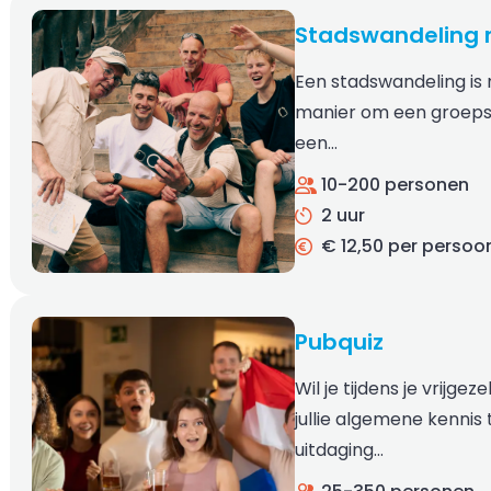
Stadswandeling 
Een stadswandeling is
manier om een groepsu
een…
10-200 personen
2 uur
€ 12,50 per persoo
Pubquiz
Wil je tijdens je vrijgez
jullie algemene kennis
uitdaging…