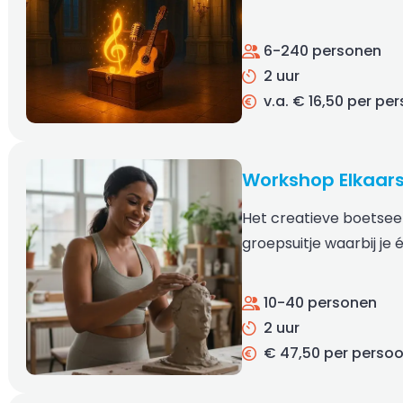
6-240 personen
2 uur
v.a. € 16,50 per pe
Workshop Elkaar
Het creatieve boetseer
groepsuitje waarbij je
10-40 personen
2 uur
€ 47,50 per perso