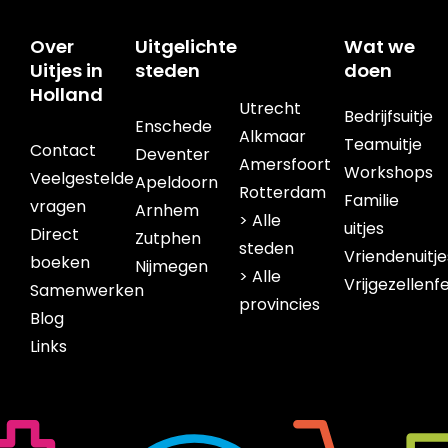
Over
Uitgelichte
Wat we
Uitjes in
steden
doen
Holland
Utrecht
Bedrijfsuitje
Enschede
Alkmaar
Teamuitje
Contact
Deventer
Amersfoort
Workshops
Veelgestelde
Apeldoorn
Rotterdam
Familie
vragen
Arnhem
> Alle
uitjes
Direct
Zutphen
steden
Vriendenuitje
boeken
Nijmegen
> Alle
Vrijgezellenf
Samenwerken
provincies
Blog
Links