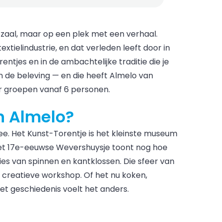
 zaal, maar op een plek met een verhaal.
tielindustrie, en dat verleden leeft door in
ntjes en in de ambachtelijke traditie die je
an de beleving — en die heeft Almelo van
oor groepen vanaf 6 personen.
n Almelo?
. Het Kunst-Torentje is het kleinste museum
; het 17e-eeuwse Wevershuysje toont nog hoe
s van spinnen en kantklossen. Die sfeer van
 creatieve workshop. Of het nu koken,
met geschiedenis voelt het anders.