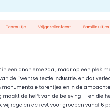
Teamuitje
Vrijgezellenfeest
Familie uitjes
t in een anonieme zaal, maar op een plek me
an de Twentse textielindustrie, en dat verled
n monumentale torentjes en in de ambachtelij
ing maakt de helft van de beleving — en die h
p, wij regelen de rest voor groepen vanaf 6 