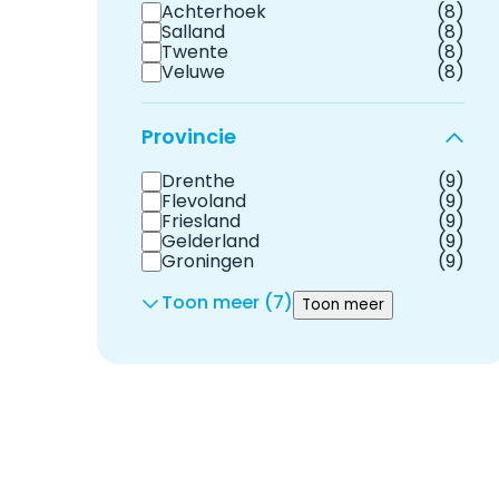
Achterhoek
(8)
Salland
(8)
Twente
(8)
Veluwe
(8)
Provincie
Drenthe
(9)
Flevoland
(9)
Friesland
(9)
Gelderland
(9)
Groningen
(9)
Toon meer (7)
Toon meer