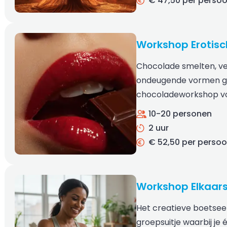
€ 47,50 per perso
Workshop Erotis
Chocolade smelten, ver
ondeugende vormen gi
chocoladeworkshop vo
10-20 personen
2 uur
€ 52,50 per perso
Workshop Elkaar
Het creatieve boetseer
groepsuitje waarbij je