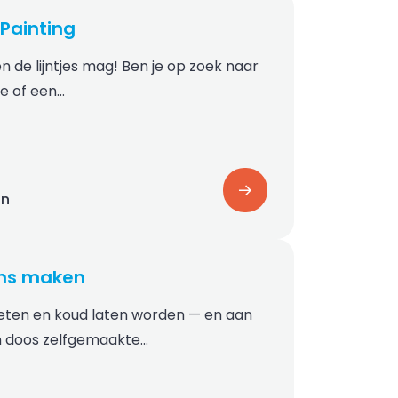
Painting
en de lijntjes mag! Ben je op zoek naar
je of een…
on
ns maken
eten en koud laten worden — en aan
en doos zelfgemaakte…