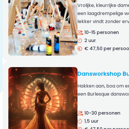
Vrolijke, kleurrijke d
een laagdrempelige wo
lekker vindt zonder erv
10-15 personen
2 uur
€ 47,50 per perso
Dansworkshop Bu
Hakken aan, boa om en
een Burlesque danswor
10-30 personen
1,5 uur