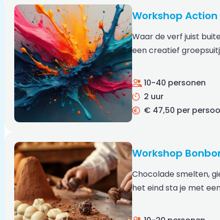
Workshop Action 
Waar de verf juist buit
een creatief groepsuit
10-40 personen
2 uur
€ 47,50 per perso
Workshop Bonbo
Chocolade smelten, gi
het eind sta je met e