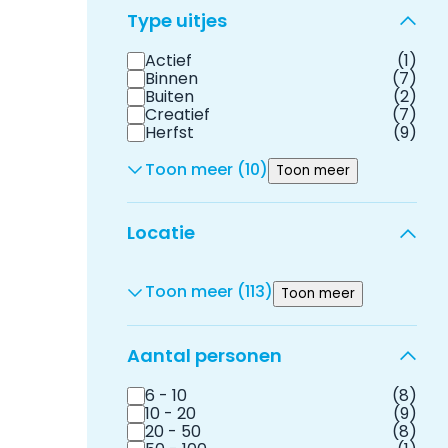
Type uitjes
Actief
(1)
Binnen
(7)
Buiten
(2)
Creatief
(7)
Herfst
(9)
Toon meer (10)
Toon meer
Locatie
Toon meer (113)
Toon meer
Aantal personen
6 - 10
(8)
10 - 20
(9)
20 - 50
(8)