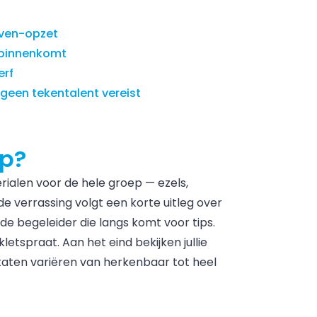
even-opzet
 binnenkomt
erf
geen tekentalent vereist
op?
ialen voor de hele groep — ezels,
de verrassing volgt een korte uitleg over
de begeleider die langs komt voor tips.
etspraat. Aan het eind bekijken jullie
taten variëren van herkenbaar tot heel