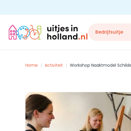
Skip
to
content
Bedrijfsuitje
Home
Activiteit
Workshop Naaktmodel Schild