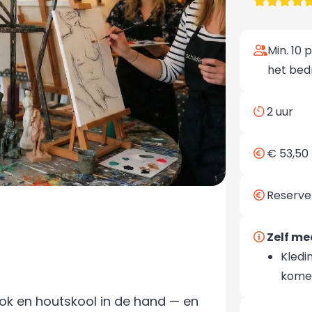
Min. 10 
het bed
2 uur
€ 53,50 
Reserve
Zelf m
Kledi
kome
ok en houtskool in de hand — en