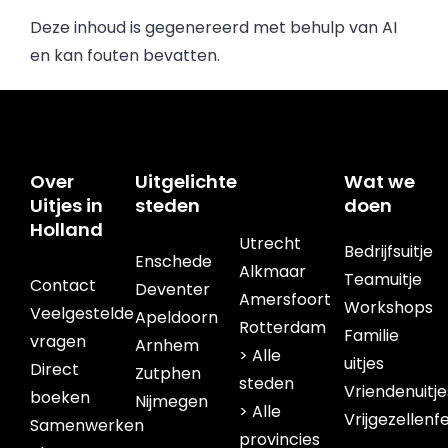
Deze inhoud is gegenereerd met behulp van AI
en kan fouten bevatten.
Over
Uitgelichte
Wat we
Uitjes in
steden
doen
Holland
Utrecht
Bedrijfsuitje
Enschede
Alkmaar
Teamuitje
Contact
Deventer
Amersfoort
Workshops
Veelgestelde
Apeldoorn
Rotterdam
Familie
vragen
Arnhem
> Alle
uitjes
Direct
Zutphen
steden
Vriendenuitje
boeken
Nijmegen
> Alle
Vrijgezellenf
Samenwerken
provincies