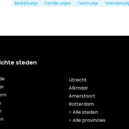
Bedrijfsuitje
Familie uitjes
Teamuitje
Vriendenuit
lichte steden
de
Utrecht
er
Alkmaar
orn
Amersfoort
m
Rotterdam
n
> Alle steden
en
> Alle provincies