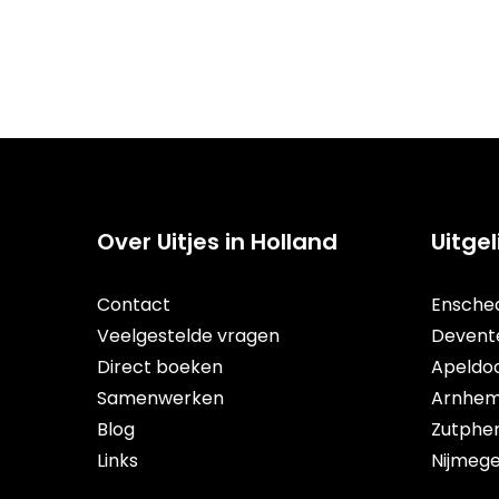
Over Uitjes in Holland
Uitge
Contact
Ensche
Veelgestelde vragen
Devent
Direct boeken
Apeldo
Samenwerken
Arnhe
Blog
Zutphe
Links
Nijmeg