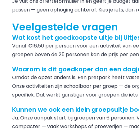
Je vult ons offerteformulier in en geeft je budget 
passen — geen ophoging achteraf. Kies je iets, dan re
Veelgestelde vragen
Wat kost het goedkoopste uitje bij Uitje
Vanaf €16,50 per persoon voor een activiteit van ee
groepen boven de 25 personen kan de prijs per per
Waarom is dit goedkoper dan een dagj
Omdat de opzet anders is. Een pretpark heeft vaste
Onze activiteiten zijn schaalbaar per groep — de or
specifiek. Dat werkt gunstiger voor groepen die ie
Kunnen we ook een klein groepsuitje b
Ja. Onze aanpak start bij groepen van 6 personen. V
compacter — vaak workshops of proeverijen — maar