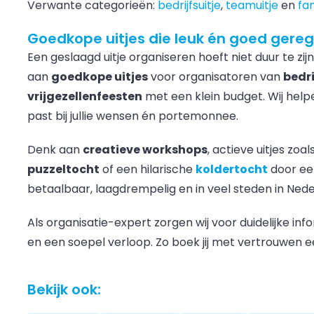
Verwante categorieën:
bedrijfsuitje
,
teamuitje
en
fam
Goedkope uitjes die leuk én goed gerege
Een geslaagd uitje organiseren hoeft niet duur te zijn.
aan
goedkope uitjes
voor organisatoren van
bedri
vrijgezellenfeesten
met een klein budget. Wij help
past bij jullie wensen én portemonnee.
Denk aan
creatieve workshops
, actieve uitjes zoa
puzzeltocht
of een hilarische
koldertocht
door een
betaalbaar, laagdrempelig en in veel steden in Ned
Als organisatie-expert zorgen wij voor duidelijke in
en een soepel verloop. Zo boek jij met vertrouwen een
Bekijk ook: