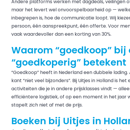
Andere platforms werken met dagdeals, veilingen of k
maar het levert wel onvoorspelbaarheid op — welke a
inbegrepen is, hoe de communicatie loopt. Wij kieze
persoon, één aanspreekpunt, één offerte. Voor mense
vaak waardevoller dan een korting van 30%.
Waarom “goedkoop” bij 
“goedkoperig” betekent
“Goedkoop” heeft in Nederland een dubbele lading.
kant “niet veel bijzonders”. Bij Uitjes in Holland is he
activiteiten die je in andere prijsklasses vindt — a
efficiëntere logistiek, of op een moment in het jaar
stapelt zich niet af met de prijs.
Boeken bij Uitjes in Holl